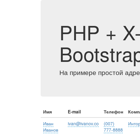
PHP + X-
Bootstra
На примере простой адре
Имя
E-mail
Телефон
Комп
Иван
ivan@ivanov.co
(007)
Интор
Иванов
777-8888