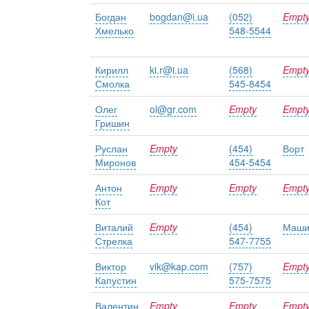
Богдан
bogdan@i.ua
(052)
Empt
Хмелько
548-5544
Кирилл
ki.r@i.ua
(568)
Empt
Смолка
545-8454
Олег
ol@gr.com
Empty
Empt
Гришин
Руслан
Empty
(454)
Ворт
Миронов
454-5454
Антон
Empty
Empty
Empt
Кот
Виталий
Empty
(454)
Маши
Стрелка
547-7755
Виктор
vik@kap.com
(757)
Empt
Капустин
575-7575
Валентин
Empty
Empty
Empt