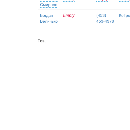
Смирнов
Богдан
Empty
(453)
КоГр
Величько
453-4378
Test